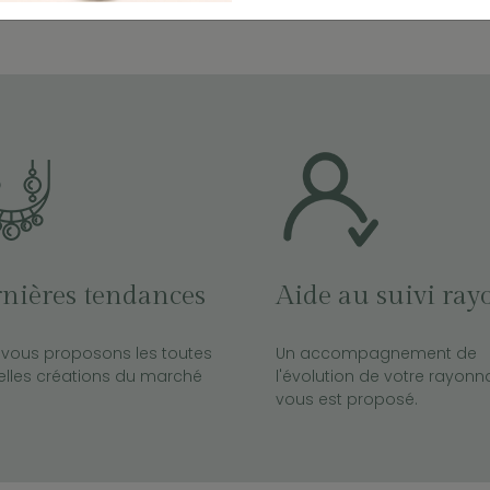
nières tendances
Aide au suivi ray
vous proposons les toutes
Un accompagnement de
lles créations du marché
l'évolution de votre rayon
vous est proposé.