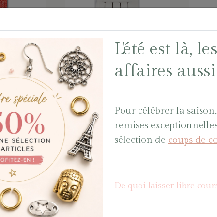
L'été est là, l
S
4 AIGUILLES
1 AIG
2*54
SOUPLES
GRAN
affaires aussi 
BEADALON
ARGEN
ARGENT 0.58*57
mm Sa
mm Sachet
AIGUIL0
Pour célébrer la saison,
AIGUIL002
remises exceptionnelle
sélection de
coups de c
De quoi laisser libre cours