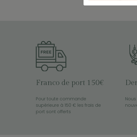
Franco de port 150€
Der
Pour toute commande
Nous 
supérieure à 150 € les frais de
nouve
port sont offerts