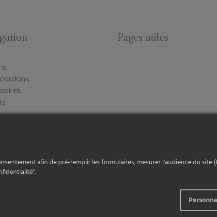
gation
Pages utiles
ms
t cordons
soires
ts
entialité
|
Conditions générales de vente
|
Mentions légale
onsentement afin de pré-remplir les formulaires, mesurer l'audience du site (
fidentialité".
Personna