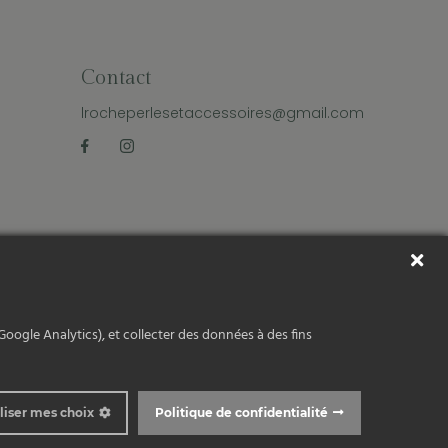
Contact
lrocheperlesetaccessoires@gmail.com
s
|
Copyright 2026
Google Analytics), et collecter des données à des fins
liser mes choix
Politique de confidentialité