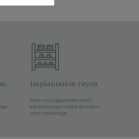
on
Implantation rayon
Nous vous apportons notre
nage
expertise pour mettre en valeur
votre rayonnage