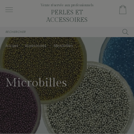
Vente réservée aux professionnels
PERLES ET
ACCESSOIRES
Accueil
Accessoires
Microbilles
Microbilles