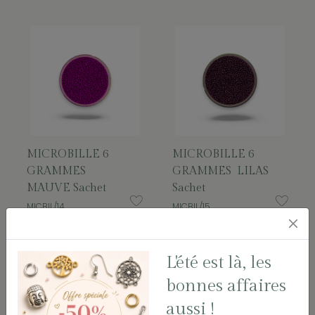
MICROBILLE 6
MICROBILLE 6
GRAMMES
GRAMMES LILAS
MAUVE Sachet
Sachet
MICBIL/14
MICBIL/15
L'été est là, les
bonnes affaires
aussi !