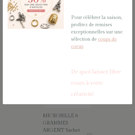
Pour célébrer la saison,
MICROBILLE 6
MICROBILLE 6
profitez de remises
GRAMMES OR
GRAMMES
exceptionnelles sur une
Sachet
PARME Sachet
sélection de
coups de
MICBIL/18
MICBIL/32
coeur
.
De quoi laisser libre
cours à votre
créativité.
MICROBILLE 6
GRAMMES
ARGENT Sachet