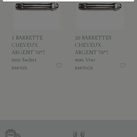
1 BARRETTE
20 BARRETTES
CHEVEUX
CHEVEUX
ARGENT 70*7
ARGENT 70*7
mm Sachet
mm Vrac
BAR70/A
BAR70V/A