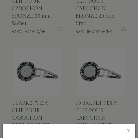
CLIP POUR
CLIP POUR
CABOCHON
CABOCHON
BRONZE 20 mm
BRONZE 20 mm
Sachet
Vrac
BARCLIPCAB20/BR
BARCLIPCAB20V/BR
1 BARRETTE A
10 BARRETTES A
CLIP POUR
CLIP POUR
CABOCHON
CABOCHON
VIEIL ARGENT
VIEIL ARGENT
20 mm Sachet
20 mm Vrac