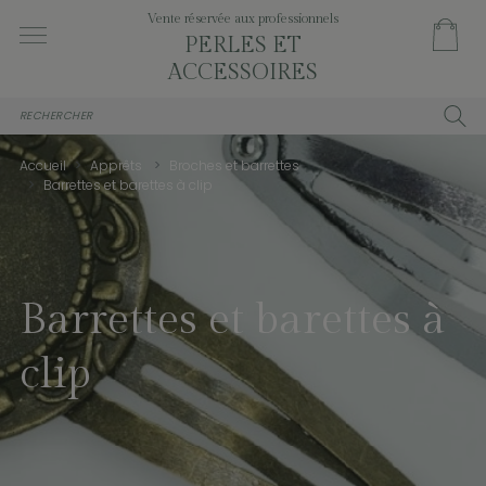
Vente réservée aux professionnels
PERLES ET
ACCESSOIRES
Accueil
Apprêts
Broches et barrettes
Barrettes et barettes à clip
Barrettes et barettes à
clip