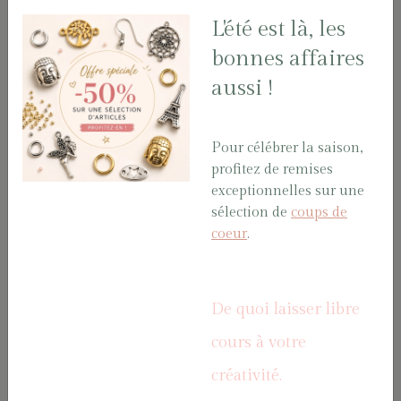
BARCLIPCAB20/VA
BARCLIPCAB20V/VA
L'été est là, les
bonnes affaires
aussi !
Pour célébrer la saison,
profitez de remises
exceptionnelles sur une
sélection de
coups de
2 BARRETTES
100 BARRETTES
coeur
.
CHEVEUX
CHEVEUX
ARGENT 40*5
ARGENT 40*5
mm Sachet
mm Vrac
BAR40/A
BAR40V/A
De quoi laisser libre
cours à votre
créativité.